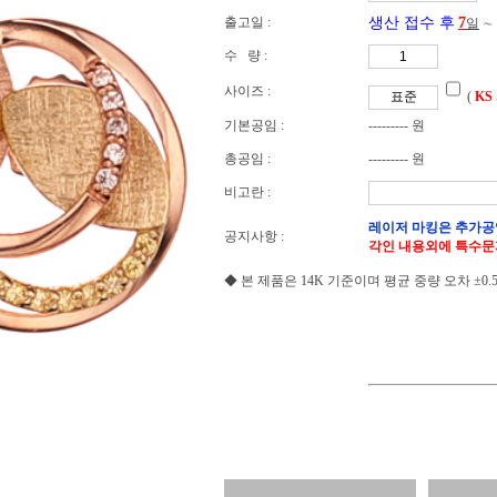
출고일 :
생산 접수 후
7
일
∼
수 량 :
사이즈 :
(
KS
기본공임 :
--------- 원
총공임 :
--------- 원
비고란 :
레이저 마킹은 추가공
공지사항 :
각인 내용외에 특수문
◆ 본 제품은 14K 기준이며 평균 중량 오차 ±0.5