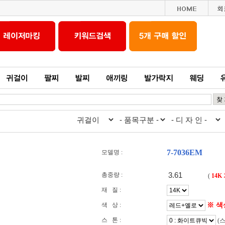
7-7036EM
모델명 :
총중량 :
(
14K
재 질 :
※ 색
색 상 :
스 톤 :
(