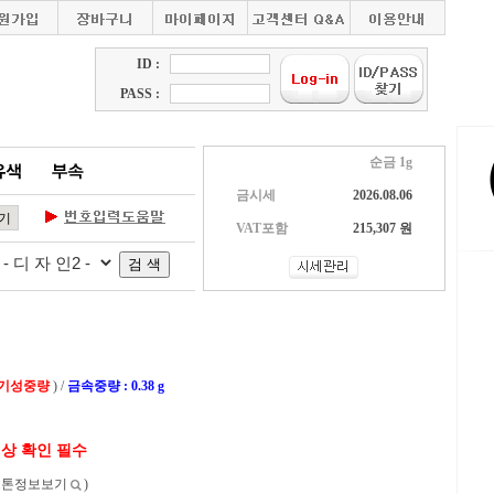
ID :
PASS :
순금 1g
금시세
2026.08.06
VAT포함
215,307 원
 기성중량
) /
금속중량 : 0.38 g
색상 확인 필수
스톤정보보기
)