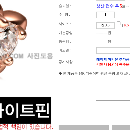
출고일 :
생산 접수 후
5
일
∼
수 량 :
사이즈 :
(
KS
기본공임 :
--------- 원
총공임 :
--------- 원
비고란 :
레이저 마킹은 추가공
공지사항 :
각인 내용외에 특수문
◆ 본 제품은 14K 기준이며 평균 중량 오차 ±0.5