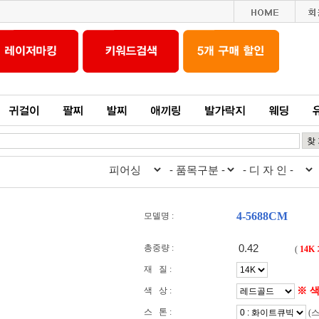
4-5688CM
모델명 :
총중량 :
(
14K
재 질 :
※ 
색 상 :
스 톤 :
(