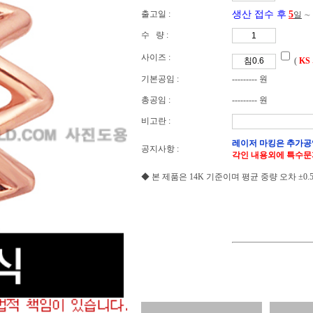
출고일 :
생산 접수 후
5
일
∼
수 량 :
사이즈 :
(
KS
기본공임 :
--------- 원
총공임 :
--------- 원
비고란 :
레이저 마킹은 추가공
공지사항 :
각인 내용외에 특수문
◆ 본 제품은 14K 기준이며 평균 중량 오차 ±0.5