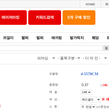
4-5570CM
모델명 :
총중량 :
(
14K
재 질 :
※ 
색 상 :
스 톤 :
(스톤정