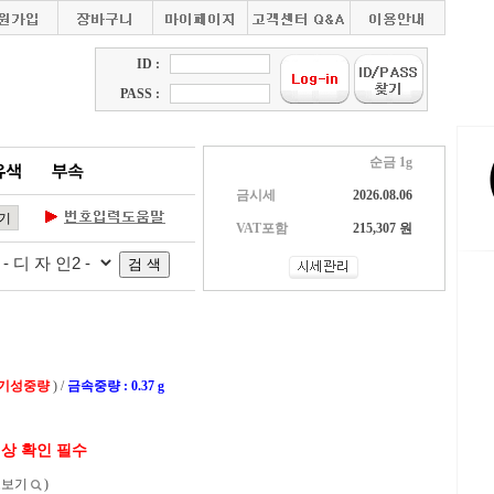
ID :
PASS :
순금 1g
금시세
2026.08.06
VAT포함
215,307 원
 기성중량
) /
금속중량 : 0.37 g
색상 확인 필수
보보기
)