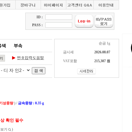
ID :
PASS :
순금 1g
금시세
2026.08.07
VAT포함
215,307 원
 기성중량
) /
금속중량 : 0.35 g
색상 확인 필수
보보기
)