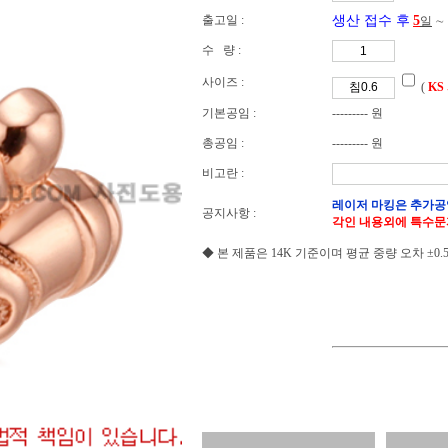
출고일 :
생산 접수 후
5
일
∼
수 량 :
사이즈 :
(
KS
기본공임 :
--------- 원
총공임 :
--------- 원
비고란 :
레이저 마킹은 추가공
공지사항 :
각인 내용외에 특수문
◆ 본 제품은 14K 기준이며 평균 중량 오차 ±0.5