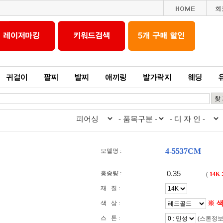
4-5537CM
모델명 :
총중량 :
(
14K
재 질 :
※ 
색 상 :
스 톤 :
(스톤정