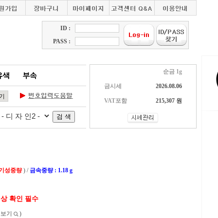
ID :
PASS :
순금 1g
금시세
2026.08.06
VAT포함
215,307 원
 기성중량
) /
금속중량 : 1.18 g
색상 확인 필수
보보기
)