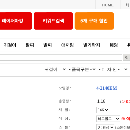
4-2148EM
모델명 :
총중량 :
(
14K
재 질 :
※ 
색 상 :
스 톤 :
(스톤정