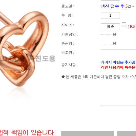
출고일 :
생산 접수 후
5
일
∼
수 량 :
사이즈 :
(
KS
기본공임 :
--------- 원
총공임 :
--------- 원
비고란 :
레이저 마킹은 추가공
공지사항 :
각인 내용외에 특수문
◆ 본 제품은 14K 기준이며 평균 중량 오차 ±0.5