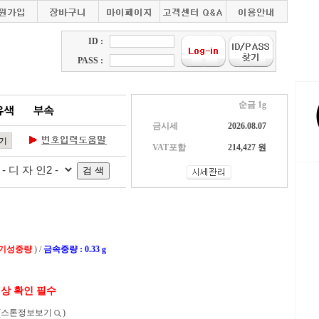
ID :
PASS :
순금 1g
금시세
2026.08.07
VAT포함
214,427 원
 기성중량
) /
금속중량 : 0.33 g
색상 확인 필수
(스톤정보보기
)