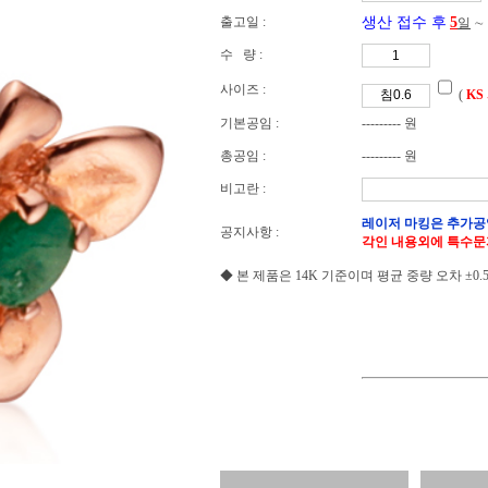
출고일 :
생산 접수 후
5
일
∼
수 량 :
사이즈 :
(
KS
기본공임 :
--------- 원
총공임 :
--------- 원
비고란 :
레이저 마킹은 추가공
공지사항 :
각인 내용외에 특수문
◆ 본 제품은 14K 기준이며 평균 중량 오차 ±0.5