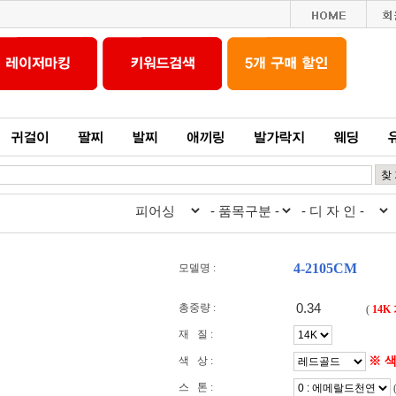
4-2105CM
모델명 :
총중량 :
(
14K
재 질 :
※ 
색 상 :
스 톤 :