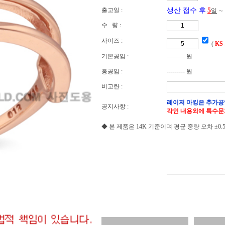
출고일 :
생산 접수 후
5
일
∼
수 량 :
사이즈 :
(
KS
기본공임 :
--------- 원
총공임 :
--------- 원
비고란 :
레이저 마킹은 추가공
공지사항 :
각인 내용외에 특수문
◆ 본 제품은 14K 기준이며 평균 중량 오차 ±0.5