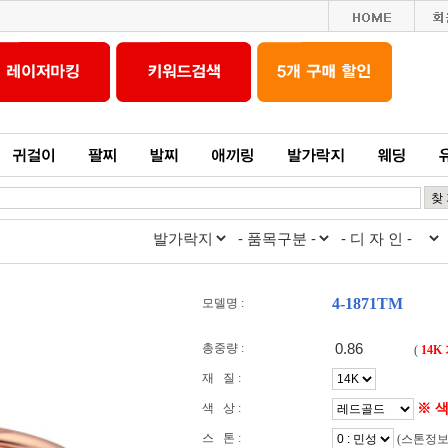
4-1871TM
모델명 :
총중량 :
(
14K
재 질 :
※ 
색 상 :
스 톤 :
(스톤정