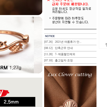
[07.26]
2021년 여름휴가 안...
[08.12]
단축근무 안내
[11.28]
7- 제품할인제외
[07.10]
출고일자 조정