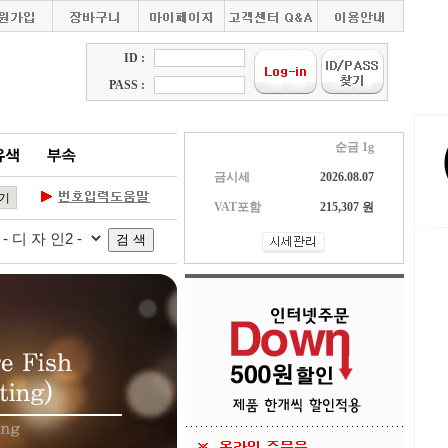
ID :
PASS :
순금 1g
금시세
2026.08.07
VAT포함
215,307 원