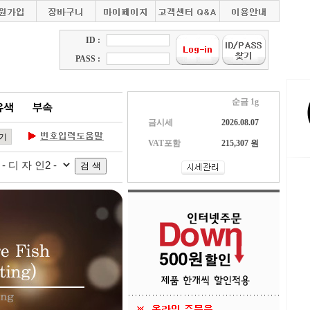
ID :
PASS :
순금 1g
금시세
2026.08.07
VAT포함
215,307 원