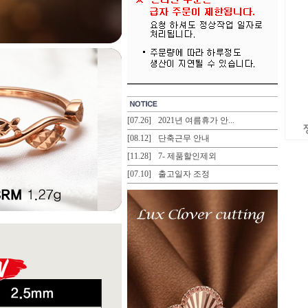
[07.26]
2021년 여름휴가 안...
[08.12]
단축근무 안내
[11.28]
7- 제품할인제외
[07.10]
출고일자 조정