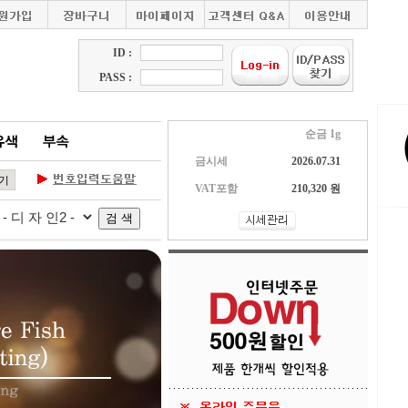
ID :
PASS :
순금 1g
금시세
2026.07.31
VAT포함
210,320 원