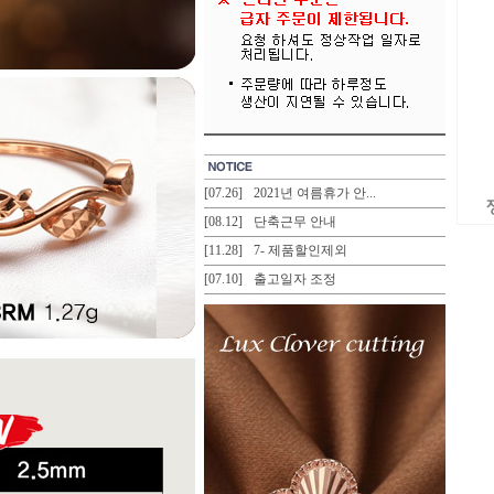
[07.26]
2021년 여름휴가 안...
[08.12]
단축근무 안내
[11.28]
7- 제품할인제외
[07.10]
출고일자 조정