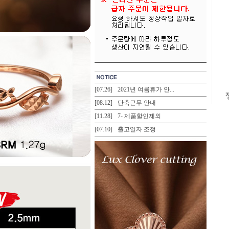
[07.26]
2021년 여름휴가 안...
[08.12]
단축근무 안내
[11.28]
7- 제품할인제외
[07.10]
출고일자 조정