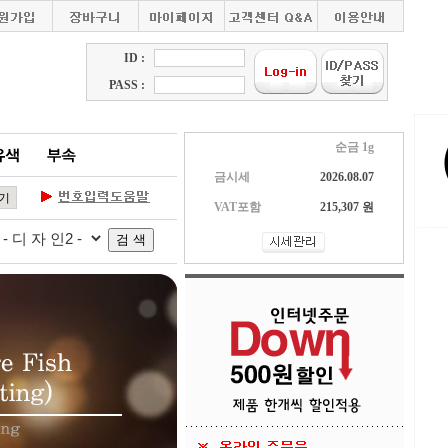
ID :
PASS :
순금 1g
금시세
2026.08.07
VAT포함
215,307 원