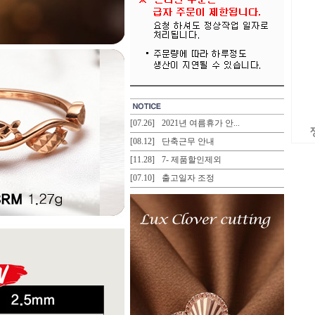
[07.26]
2021년 여름휴가 안...
[08.12]
단축근무 안내
[11.28]
7- 제품할인제외
[07.10]
출고일자 조정