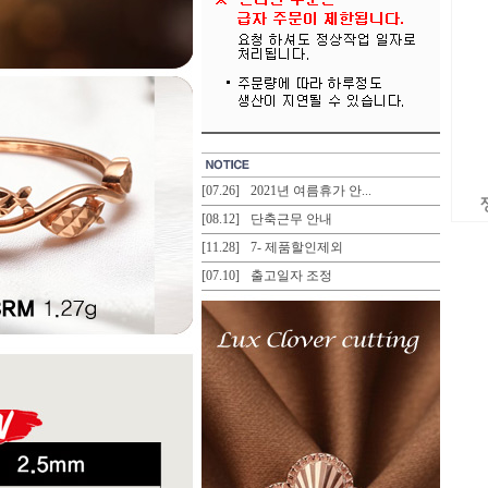
[07.26]
2021년 여름휴가 안...
[08.12]
단축근무 안내
[11.28]
7- 제품할인제외
[07.10]
출고일자 조정